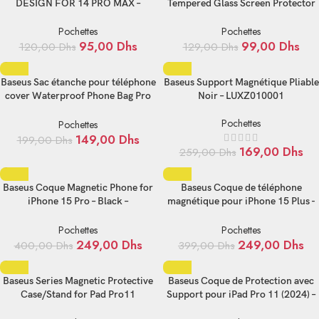
DESIGN FOR 14 PRO MAX –
Tempered Glass Screen Protector
P60157201203-03
For IP 14Pro Max-sgzt000302
Pochettes
Pochettes
95,00
Dhs
99,00
Dhs
120,00
Dhs
129,00
Dhs
Baseus Sac étanche pour téléphone
Baseus Support Magnétique Pliable
cover Waterproof Phone Bag Pro
Noir – LUXZ010001
BLANC – FMYT000002
Pochettes
Pochettes
149,00
Dhs
199,00
Dhs
169,00
Dhs
259,00
Dhs
Baseus Coque Magnetic Phone for
Baseus Coque de téléphone
iPhone 15 Pro – Black –
magnétique pour iPhone 15 Plus -
p60160500103-02
Black-p60160500103-01
Pochettes
Pochettes
249,00
Dhs
249,00
Dhs
400,00
Dhs
399,00
Dhs
Baseus Series Magnetic Protective
Baseus Coque de Protection avec
Case/Stand for Pad Pro11
Support pour iPad Pro 11 (2024) –
(2018/2020/2021/2022) /Pad
P40112502511-04