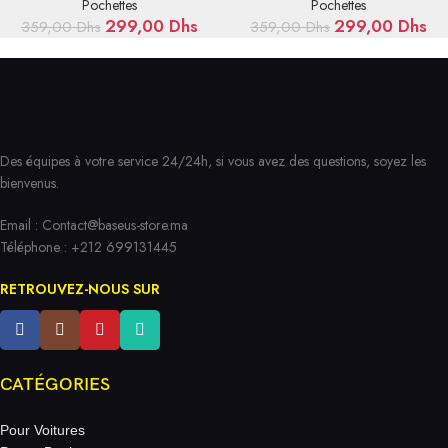
Air4/Air5 10.9 – ARJS040905
Pochettes
Pochettes
299,00
Dhs
299,00
Dhs
359,00
Dhs
359,00
Dhs
Des équipes à votre service 24/24h, si vous avez des questions, soyez les
bienvenus.
Email :
Contact@baseus-store.ma
Téléphone : +212 699131445
RETROUVEZ-NOUS SUR
CATÉGORIES
Pour Voitures