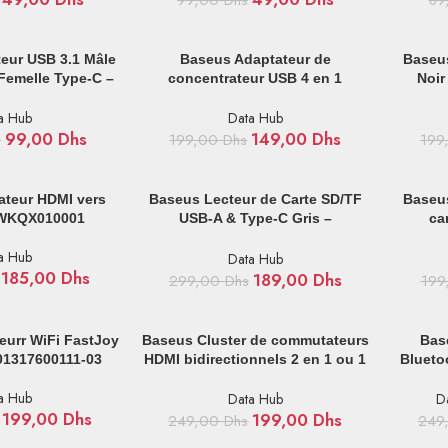
99,00
Dhs
89
IER
AJOUTER AU PANIER
AJOUTER
eur USB 3.1 Mâle
Baseus Adaptateur de
Baseu
Femelle Type-C –
concentrateur USB 4 en 1
Noir
000101
/USB3.0 vers USB3.01 + USB2.03/
1m -Noir -CAHUB-AY01
a Hub
Data Hub
99,00
Dhs
149,00
Dhs
s
199,00
Dhs
199
IER
AJOUTER AU PANIER
AJOUTER
ateur HDMI vers
Baseus Lecteur de Carte SD/TF
Baseus
-WKQX010001
USB-A & Type-C Gris –
ca
WKQX060113
a Hub
Data Hub
185,00
Dhs
189,00
Dhs
299,00
Dhs
199
IER
AJOUTER AU PANIER
AJOUTER
eurr WiFi FastJoy
Baseus Cluster de commutateurs
Bas
01317600111-03
HDMI bidirectionnels 2 en 1 ou 1
Blueto
en 2 – B01331105111-00
récepte
a Hub
Data Hub
D
199,00
Dhs
199,00
Dhs
249,00
Dhs
249