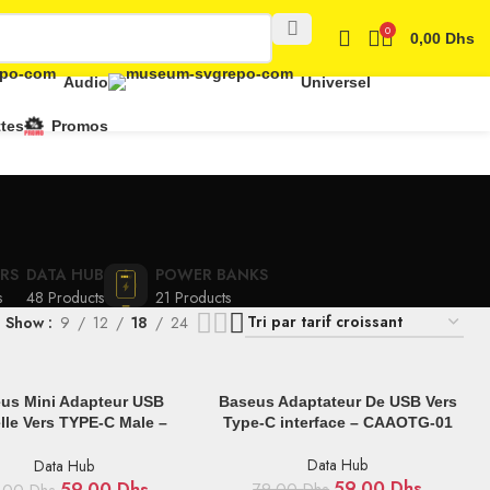
0
0,00
Dhs
Audio
Universel
tes
Promos
RS
DATA HUB
POWER BANKS
s
48 Products
21 Products
Show
9
12
18
24
 AU PANIER
AJOUTER AU PANIER
us Mini Adapteur USB
Baseus Adaptateur De USB Vers
le Vers TYPE-C Male –
Type-C interface – CAAOTG-01
CATOTG-01
Data Hub
Data Hub
59,00
Dhs
59,00
Dhs
79,00
Dhs