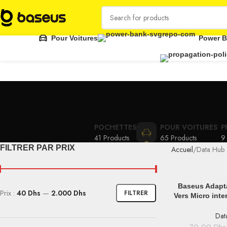
Pour Voitures
Power 
POCHETTES
POUR VOITURES
P
41 Products
65 Products
9
FILTRER PAR PRIX
Accueil
Data Hub
AJOUTER AU PAN
Baseus Adapt
Prix :
40 Dhs
—
2.000 Dhs
FILTRER
Vers Micro int
Dat