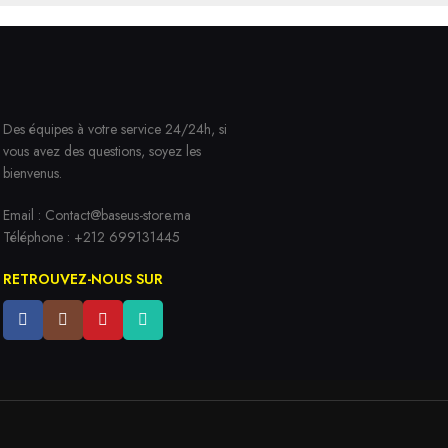
Des équipes à votre service 24/24h, si
vous avez des questions, soyez les
bienvenus.
Email :
Contact@baseus-store.ma
Téléphone : +212 699131445
RETROUVEZ-NOUS SUR