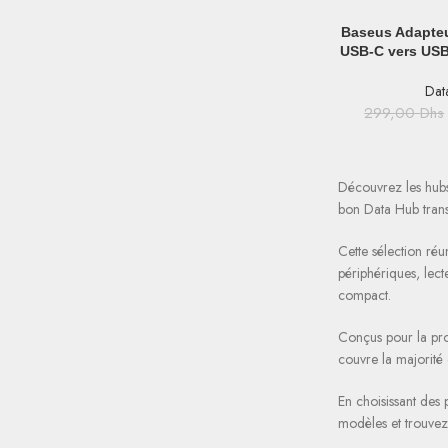
AJOUTER AU PAN
Baseus Adapteu
USB-C vers USB
WKQX
Dat
299,00
Dhs
Découvrez les hubs
bon Data Hub trans
Cette sélection réu
périphériques, lect
compact.
Conçus pour la pro
couvre la majorité 
En choisissant des
modèles et trouvez