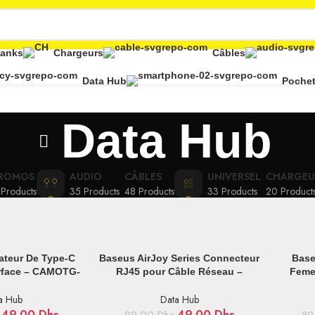
Banks
Chargeurs
Câbles
Data Hub
Pochet
Data Hub
ROMOS
AUDIO
CÂBLES
UNIVERSEL
CHARGEU
 Products
35 Products
48 Products
33 Products
20 Product
IER
AJOUTER AU PANIER
AJOUTER
ateur De Type-C
Baseus AirJoy Series Connecteur
Base
erface – CAMOTG-
RJ45 pour Câble Réseau –
Femel
01
B00131100111-01
a Hub
Data Hub
49,00
Dhs
49,00
Dhs