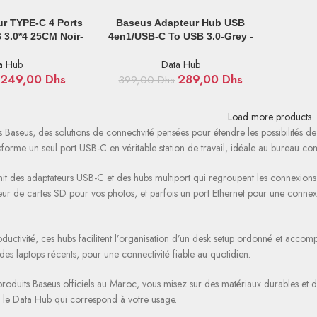
IER
AJOUTER AU PANIER
r TYPE-C 4 Ports
Baseus Adapteur Hub USB
 3.0*4 25CM Noir-
4en1/USB-C To USB 3.0-Grey -
080101
b0005280a813-03
a Hub
Data Hub
249,00
Dhs
289,00
Dhs
399,00
Dhs
Load more products
 Baseus, des solutions de connectivité pensées pour étendre les possibilités 
forme un seul port USB-C en véritable station de travail, idéale au bureau 
nit des adaptateurs USB-C et des hubs multiport qui regroupent les connexions
eur de cartes SD pour vos photos, et parfois un port Ethernet pour une connexi
ductivité, ces hubs facilitent l’organisation d’un desk setup ordonné et acco
des laptops récents, pour une connectivité fiable au quotidien.
 produits Baseus officiels au Maroc, vous misez sur des matériaux durables et
 le Data Hub qui correspond à votre usage.