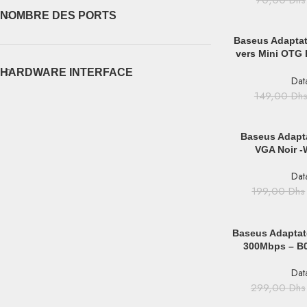
70,00
Dhs
NOMBRE DES PORTS
AJOUTER AU PAN
Baseus Adaptat
vers Mini OTG 
ZJJQ
HARDWARE INTERFACE
Dat
149,00
Dh
AJOUTER AU PAN
Baseus Adapt
VGA Noir 
Dat
199,00
Dhs
AJOUTER AU PAN
Baseus Adaptat
300Mbps – B
Dat
299,00
Dhs