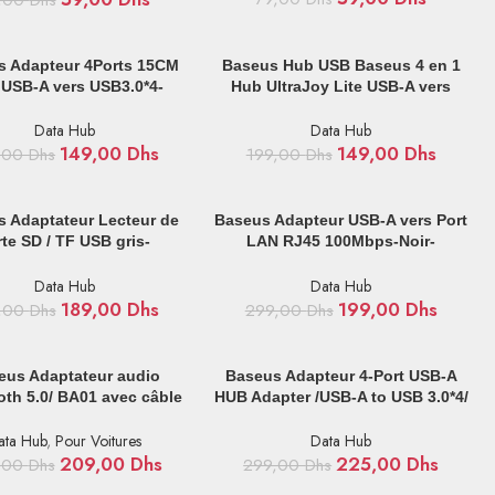
,00
Dhs
 AU PANIER
AJOUTER AU PANIER
s Adapteur 4Ports 15CM
Baseus Hub USB Baseus 4 en 1
 USB-A vers USB3.0*4-
Hub UltraJoy Lite USB-A vers
B0005280B111-00
USB 3.0 15 cm -Gris-
B0005280B811-00
Data Hub
Data Hub
149,00
Dhs
149,00
Dhs
,00
Dhs
199,00
Dhs
 AU PANIER
AJOUTER AU PANIER
 Adaptateur Lecteur de
Baseus Adapteur USB-A vers Port
rte SD / TF USB gris-
LAN RJ45 100Mbps-Noir-
WKQX060013
WKQX000001
Data Hub
Data Hub
189,00
Dhs
199,00
Dhs
,00
Dhs
299,00
Dhs
 AU PANIER
AJOUTER AU PANIER
eus Adaptateur audio
Baseus Adapteur 4-Port USB-A
oth 5.0/ BA01 avec câble
HUB Adapter /USB-A to USB 3.0*4/
ur AUX jack noir-CABA01-
25cm Black-WKQX030001
01
ata Hub
,
Pour Voitures
Data Hub
209,00
Dhs
225,00
Dhs
,00
Dhs
299,00
Dhs