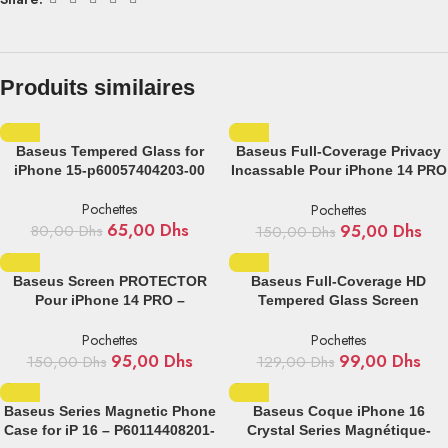
Produits similaires
Baseus Tempered Glass for
Baseus Full-Coverage Privacy
iPhone 15-p60057404203-00
Incassable Pour iPhone 14 PRO
MAX – SGZT020302
Pochettes
Pochettes
65,00
Dhs
95,00
Dhs
80,00
Dhs
150,00
Dhs
Baseus Screen PROTECTOR
Baseus Full-Coverage HD
Pour iPhone 14 PRO –
Tempered Glass Screen
SGZT020202
Protector For IP 14Pro Max-
sgzt000302
Pochettes
Pochettes
95,00
Dhs
99,00
Dhs
150,00
Dhs
129,00
Dhs
Baseus Series Magnetic Phone
Baseus Coque iPhone 16
Case for iP 16 – P60114408201-
Crystal Series Magnétique-