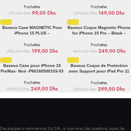
00
P60114306203-00
Pochettes
Pochettes
99,00
Dhs
149,00
Dhs
119,00
Dhs
299,00
Dhs
Baseus Case MAGNETIC Pour
Baseus Coque Magnetic Phone
iPhone 15 PLUS –
for iPhone 15 Pro – Black –
P60157305113-02
p60160500103-02
Pochettes
Pochettes
199,00
Dhs
249,00
Dhs
350,00
Dhs
400,00
Dhs
Baseus Case pour iPhone 15
Baseus Coque de Protection
ProMax- Noir -P60160500103-03
avec Support pour iPad Pro 11
(2024) – P40112502111-06
Pochettes
Pochettes
249,00
Dhs
299,00
Dhs
399,00
Dhs
359,00
Dhs
Des équipes à votre service 24/24h, si vous avez des questions, soyez les