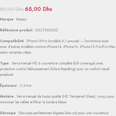
65,00
Dhs
80,00
Dhs
Marque
: Baseus
Référence produit
: SGZT000202
Compatibilité
: iPhone 14 Pro (modèle 6,1 pouces) — fonctionne aussi
avec d’autres modèles comme iPhone 14, iPhone 13, iPhone 13 Pro/Pro Max
selon variantes citées
Type
: Verre trempé HD à couverture complète (full‑coverage) avec
protection contre l’éblouissement (Glare Repelling) pour un confort visuel
amélioré
Épaisseur
: 0,3 mm
Matière
: Verre trempé de haute qualité (HD Tempered Glass), conçu pour
minimiser les reflets et filtrer la lumière bleue
Découpe
: Découpe parfaitement alignée (die-cut) pour une couverture