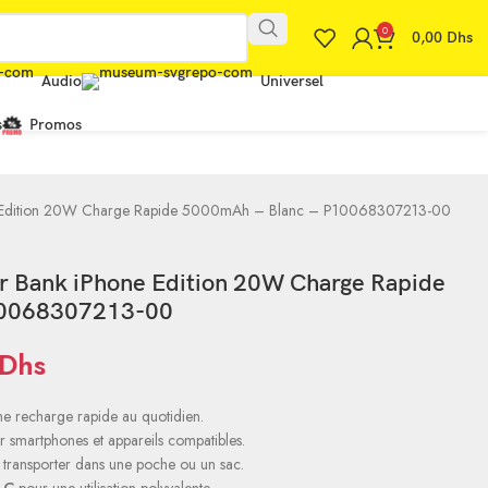
0
0,00
Dhs
Audio
Universel
s
Promos
 Edition 20W Charge Rapide 5000mAh – Blanc – P10068307213-00
 Bank iPhone Edition 20W Charge Rapide
10068307213-00
Dhs
e recharge rapide au quotidien.
 smartphones et appareils compatibles.
à transporter dans une poche ou un sac.