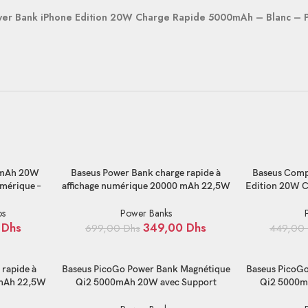
er Bank iPhone Edition 20W Charge Rapide 5000mAh – Blanc –
AJOUTER AU PANIER
AJOUTER AU P
0mAh 20W
Baseus Power Bank charge rapide à
Baseus Comp
umérique –
affichage numérique 20000 mAh 22,5W
Edition 20W 
– ppxj080001
Noir –
os
Power Banks
0
Dhs
349,00
Dhs
699,00
Dhs
449,00
AJOUTER AU PANIER
AJOUTER AU P
 rapide à
Baseus PicoGo Power Bank Magnétique
Baseus PicoG
 mAh 22,5W
Qi2 5000mAh 20W avec Support
Qi2 5000m
Rotatif – Blanc – P10076800213-01
Rotatif – R