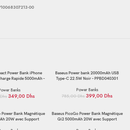
 P10068307213-00
ANIER
AJOUTER AU PANIER
act Power Bank iPhone
Baseus Power bank 20000mAh USB
Charge Rapide 5000mAh –
Type-C 22.5W Noir – PPBD040301
 P10068307113-00
Power Banks
Power Banks
399,00
Dhs
349,00
Dhs
785,00
Dhs
Dhs
ANIER
AJOUTER AU PANIER
o Power Bank Magnétique
Baseus PicoGo Power Bank Magnétique
Ah 20W avec Support
Qi2 5000mAh 20W avec Support
ose – P10076800413-00
Rotatif – Bleu – P10076800313-00