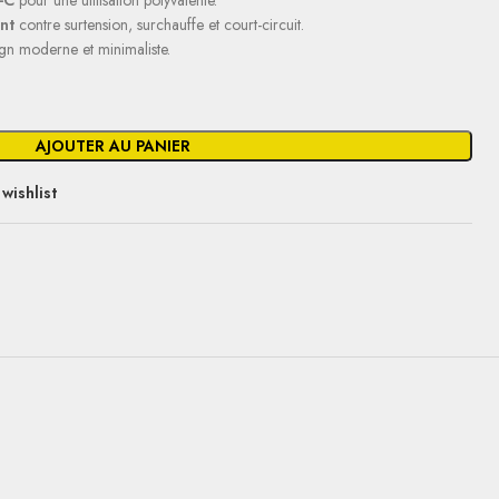
-C
pour une utilisation polyvalente.
nt
contre surtension, surchauffe et court-circuit.
gn moderne et minimaliste.
AJOUTER AU PANIER
wishlist