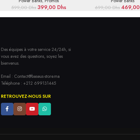
Power Banks
,
Promos
Power Banks
399,00
Dhs
469,0
599,00
Dhs
699,00
Dhs
Des équipes à votre service 24/24h, si
vous avez des questions, soyez les
bienvenus.
Email :
Contact@baseus-store.ma
Téléphone : +212 699131445
RETROUVEZ-NOUS SUR