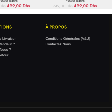
Power Banks
Power Banks
499,00
Dhs
499,00
Dhs
Dhs
749,00
Dhs
TIONS
À PROPOS
e Livraison
Conditions Générales (V&U)
Vendeur ?
Contactez Nous
Nous ?
Retour