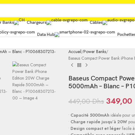
r Banks
Chargeurs
Câbles
Data Hub
Pochette
Accueil
Power Banks
Baseus Compact Power Bank iPhone
Baseus Compact Power
5000mAh – Blanc – P
349,00
449,00
Dhs
•
Capacité 5000mAh
idéale pour un
•
Charge rapide jusqu’à 20W
pour
•
Design compact et léger
facile 