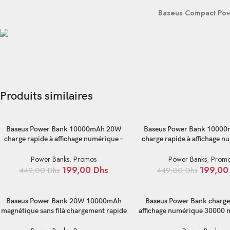
Baseus Compact Pow
Produits similaires
AJOUTER AU PANIER
AJOUTER AU PANIER
Baseus Power Bank 10000mAh 20W
Baseus Power Bank 1000
charge rapide à affichage numérique –
charge rapide à affichage n
PPBD050301
PPBD050502
Power Banks
,
Promos
Power Banks
,
Prom
199,00
Dhs
199,0
449,00
Dhs
449,00
Dhs
AJOUTER AU PANIER
AJOUTER AU PANIER
Baseus Power Bank 20W 10000mAh
Baseus Power Bank charge
magnétique sans filà chargement rapide
affichage numérique 30000
10000 mAh 20W – PPCX010202
– PPXJ080101