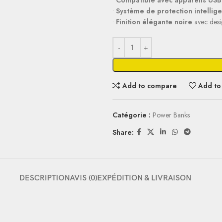
•
Compatible avec appareils USB
•
Système de protection intellige
•
Finition élégante noire
avec desi
Add to compare
Add to 
Catégorie :
Power Banks
Share:
DESCRIPTION
AVIS (0)
EXPÉDITION & LIVRAISON