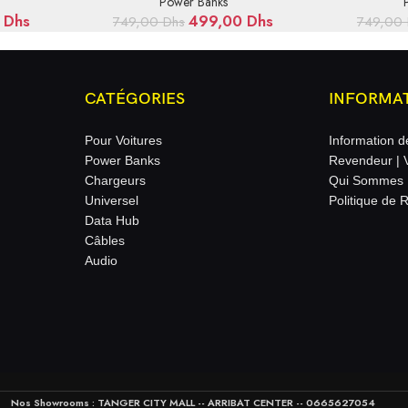
Power Banks
0
Dhs
499,00
Dhs
749,00
Dhs
749,00
CATÉGORIES
INFORMA
Pour Voitures
Information d
Power Banks
Revendeur | 
Chargeurs
Qui Sommes 
Universel
Politique de 
Data Hub
Câbles
Audio
Nos Showrooms : TANGER CITY MALL -- ARRIBAT CENTER -- 0665627054‬