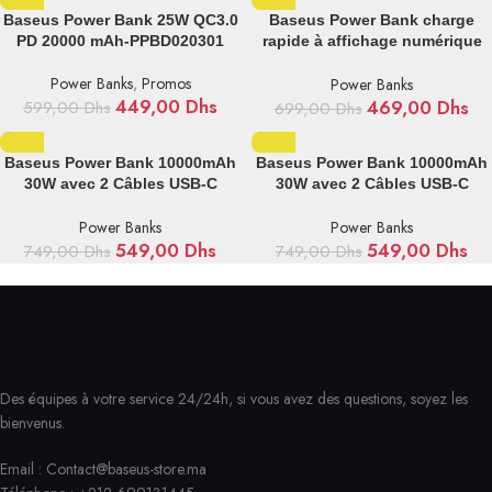
Baseus Power Bank 25W QC3.0
Baseus Power Bank charge
PD 20000 mAh-PPBD020301
rapide à affichage numérique
30000 mAh 22,5W – PPXJ080101
Power Banks
,
Promos
Power Banks
449,00
Dhs
469,00
Dhs
599,00
Dhs
699,00
Dhs
Baseus Power Bank 10000mAh
Baseus Power Bank 10000mAh
30W avec 2 Câbles USB-C
30W avec 2 Câbles USB-C
Intégrés – P10055008113-00
Intégrés – P10055008313-00
Power Banks
Power Banks
549,00
Dhs
549,00
Dhs
749,00
Dhs
749,00
Dhs
Des équipes à votre service 24/24h, si vous avez des questions, soyez les
bienvenus.
Email :
Contact@baseus-store.ma