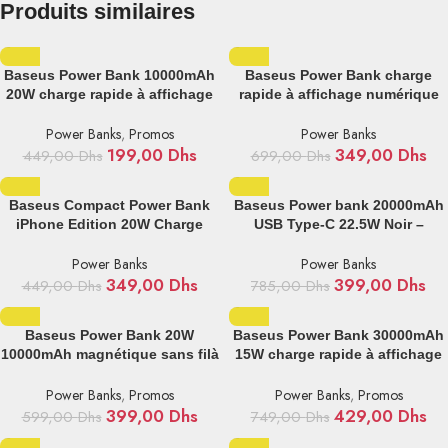
Produits similaires
Baseus Power Bank 10000mAh
Baseus Power Bank charge
20W charge rapide à affichage
rapide à affichage numérique
numérique – PPBD050502
20000 mAh 22,5W – ppxj080001
Power Banks
,
Promos
Power Banks
199,00
Dhs
349,00
Dhs
449,00
Dhs
699,00
Dhs
Baseus Compact Power Bank
Baseus Power bank 20000mAh
iPhone Edition 20W Charge
USB Type-C 22.5W Noir –
Rapide 5000mAh – Noir –
PPBD040301
P10068307113-00
Power Banks
Power Banks
349,00
Dhs
399,00
Dhs
449,00
Dhs
785,00
Dhs
Baseus Power Bank 20W
Baseus Power Bank 30000mAh
10000mAh magnétique sans filà
15W charge rapide à affichage
chargement rapide 10000 mAh
numérique – PPBD050201
20W – PPCX010202
Power Banks
,
Promos
Power Banks
,
Promos
399,00
Dhs
429,00
Dhs
599,00
Dhs
749,00
Dhs