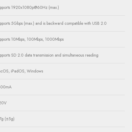
pports 1920x1080p@60Hz (max.)
pports 5Gbps (max.) and is backward compatible with USB 2.0
pports 10Mbps, 100Mbps, 1000Mbps
pports SD 2.0 data transmission and simultaneous reading
cOS, iPadOS, Windows
400mA
20V
7g (±5g)