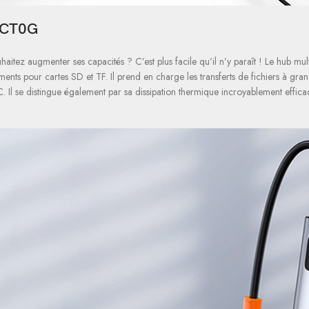
B-CT0G
aitez augmenter ses capacités ? C’est plus facile qu’il n’y paraît ! Le hub m
 pour cartes SD et TF. Il prend en charge les transferts de fichiers à grande 
se distingue également par sa dissipation thermique incroyablement efficace et