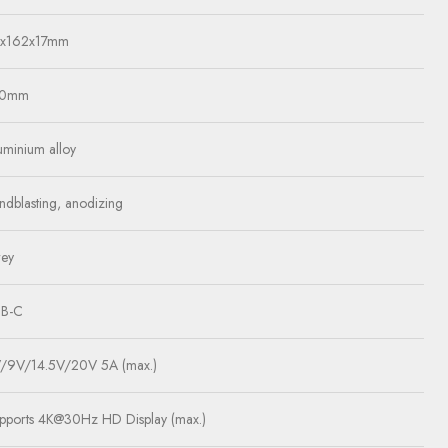
x162x17mm
80mm
uminium alloy
ndblasting, anodizing
ey
B-C
/9V/14.5V/20V 5A (max.)
pports 4K@30Hz HD Display (max.)