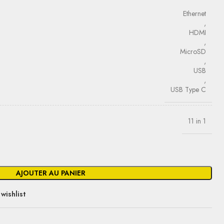
Ethernet
,
HDMI
,
MicroSD
,
USB
,
USB Type C
11 in 1
AJOUTER AU PANIER
wishlist