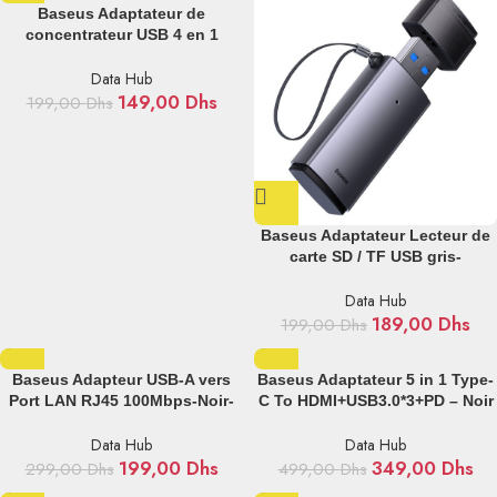
Baseus Adaptateur de
concentrateur USB 4 en 1
/USB3.0 vers USB3.01 +
USB2.03/ 1m -Noir -CAHUB-
Data Hub
AY01
149,00
Dhs
199,00
Dhs
Baseus Adaptateur Lecteur de
carte SD / TF USB gris-
WKQX060013
Data Hub
189,00
Dhs
199,00
Dhs
Baseus Adapteur USB-A vers
Baseus Adaptateur 5 in 1 Type-
Port LAN RJ45 100Mbps-Noir-
C To HDMI+USB3.0*3+PD – Noir
WKQX000001
– WKQX040001
Data Hub
Data Hub
199,00
Dhs
349,00
Dhs
299,00
Dhs
499,00
Dhs