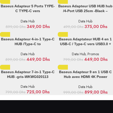
Baseus Adapteur 5 Ports TYPE-
Baseus Adapteur USB HUB hub
C TYPE-C vers
/4-Port USB 25cm -Black –
HDMI+USB3.0*3+PD Blanc-
WKQX080001
WKQX040002
Data Hub
Data Hub
349,00
Dhs
375,00
Dhs
599,00
Dhs
499,00
Dhs
Baseus Adapteur 4-in-1 Type-C
Baseus Adaptateur HUB 4 en 1
HUB /Type-C to
USB-C / Type-C vers USB3.0 +
USB3.0*3+RJ45*1-gris-
HDMI + USB-C / Type-C + Jack –
WKWG070113
WKWJ000013
Data Hub
Data Hub
,
Promos
449,00
Dhs
449,00
Dhs
599,00
Dhs
799,00
Dhs
Baseus Adapteur 7-in-1 Type-C
Baseus Adapteur 9 en 1 USB C
HUB -gris-WKWG020113
Hub avec HDMI 4K Power
Delivery pour MacBook Pro,
Data Hub
Surface Pro, iPad Pro et Autres
Data Hub
725,00
Dhs
appareils de type C – CAHUB-
899,00
Dhs
799,00
Dhs
999,00
Dhs
CU0G