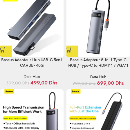
Baseus Adapteur Hub USB-C 5en1
Baseus Adapteur 8-in-1 Type-C
CAHUB-K0G
HUB / Type-C to HDMI*1 / VGA*1
/USB3.0*3 / Type C PD*1 /
Data Hub
SD&TF*1 – gris-WKWG050013
Data Hub
499,00
Dhs
699,00
Dhs
599,00
Dhs
799,00
Dhs