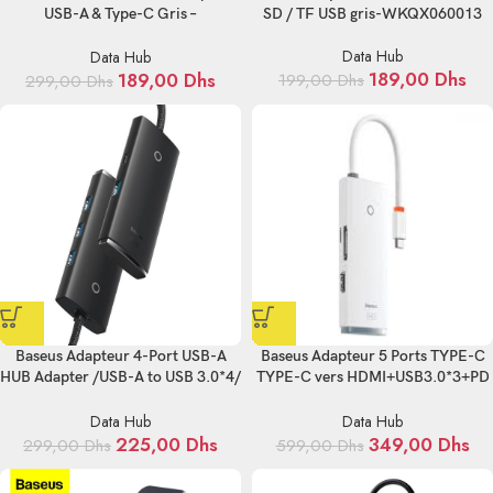
USB-A & Type-C Gris –
SD / TF USB gris-WKQX060013
WKQX060113
Data Hub
Data Hub
189,00
Dhs
189,00
Dhs
199,00
Dhs
299,00
Dhs
Baseus Adapteur 4-Port USB-A
Baseus Adapteur 5 Ports TYPE-C
HUB Adapter /USB-A to USB 3.0*4/
TYPE-C vers HDMI+USB3.0*3+PD
25cm Black-WKQX030001
Blanc-WKQX040002
Data Hub
Data Hub
225,00
Dhs
349,00
Dhs
299,00
Dhs
599,00
Dhs