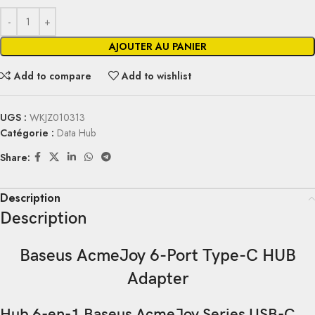
AJOUTER AU PANIER
Add to compare
Add to wishlist
UGS :
WKJZ010313
Catégorie :
Data Hub
Share:
Description
Description
Baseus AcmeJoy 6-Port Type-C HUB
Adapter
Hub 6-en-1 Baseus AcmeJoy Series USB-C